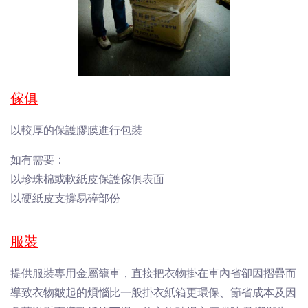
傢俱
以較厚的保護膠膜進行包裝
如有需要：
以珍珠棉或軟紙皮保護傢俱表面
以硬紙皮支撐易碎部份
服裝
提供服裝專用金屬籠車，直接把衣物掛在車內省卻因摺疊而
導致衣物皺起的煩惱比一般掛衣紙箱更環保、節省成本及因