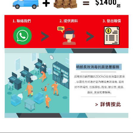
搬運收費參考
ZOONO長效消毒抗菌液簡介
採用來自紐西蘭的ZOONO長效消毒抗菌液，以霧化方式進行室內環境長效