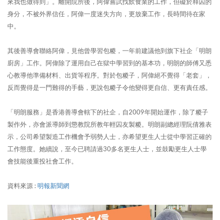
來我也做得到」。離開院所後，阿偉嘗試找飲食業的工作，但礙於釋囚的
身分，不被外界信任，阿偉一度迷失方向，更放棄工作，長時間待在家
中。
其後善導會聯絡阿偉，見他曾學習包糉，一年前建議他到旗下社企「明朗
廚房」工作。阿偉除了運用自己在獄中學習到的基本功，明朗的師傅又悉
心教導他準備材料、出貨等程序。對於包糉子，阿偉絕不覺得「老套」，
反而覺得是一門難得的手藝，更說包糉子令他變得更自信、更有責任感。
「明朗服務」是香港善導會轄下的社企，自2009年開始運作，除了糉子
製作外，亦會派導師到懲教院所教年輕囚友製糉。明朗副總經理阮倩雅表
示，公司希望製造工作機會予弱勢人士，亦希望更生人士從中學習正確的
工作態度。她續說，至今已聘請過30多名更生人士，並鼓勵更生人士學
會技能後重投社會工作。
資料來源 :
明報新聞網