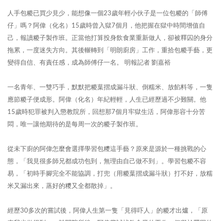
人手包糉已買少見少，能想像一個23歲年輕小伙子是一位包糉的「師傅
仔」嗎？阿偉（化名）15歲時曾入獄7個月，他把握在獄中時間增值自
己，報讀糉子製作班。正當他打算投身飲食業重新做人，卻被釋囚的身分
拖累，一度迷失方向。其後輾轉到「明朗廚房」工作，重拾包糉手藝，更
變得自信、有責任感，成為師傅仔一名。 明報記者 劉嘉裕
一名青年、一雙巧手，默默把糉葉摺成漏斗狀、倒糯米、放餡料等，一隻
應節糉子便成形。阿偉（化名）年紀輕輕，人生已經歷過不少難關。他
15歲時犯罪被判入懲教院所，回想那7個月牢獄生活，阿偉形容十分苦
悶，唯一讓他期待的是每周一次的糉子製作班。
從未下廚的阿偉怎麼會選擇學習包糭這手藝？原來是源於一種挑戰的心
態，「我見很多師兄都成功包到，無理由自己做不到」。學習包糉不容
易，「初時手腳完全不能協調，打兜（用糉葉摺成漏斗狀）打不好，放糯
米又漏出來，蒸好的糭又全都散掉」。
經歷30多次的嘗試後，阿偉人生第一隻「見得吓人」的糉才出爐，「原