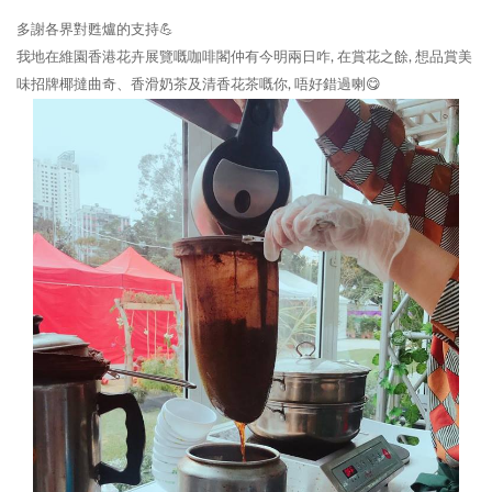
多謝各界對甦爐的支持💪
我地在維園香港花卉展覽嘅咖啡閣仲有今明兩日咋, 在賞花之餘, 想品賞美
味招牌椰撻曲奇、香滑奶茶及清香花茶嘅你, 唔好錯過喇😋